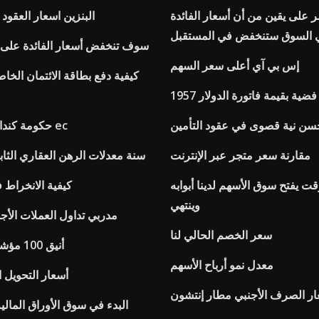
ر على يقين من أن أسعار الفائدة
البنزين اسعار العقود ا
 السوق ستنخفض في المستقبل
سوف تنخفض أسعار الفائدة على ا
إس بي آي أعلى سعر السهم
كيفية دفع بطاقة الائتمان الخا
دة فضية بقيمة فاتورة الدولار
سن نية قصوى في عقود التأمين
حكومة كندا معدلات الأجور ec
مقارنة سعر متجر عبر الإنترنت
30 سنة معدلات الرهن العقاري الثابت
ت يفتح سوق الأسهم لدينا أبوابه
كيفية الانخراط 
وينتهي
مدربي تداول العملات الأج
سعر الخصم الحالي لنا
أنيق 100 مؤشر بورصة تونس
معدل نمو أرباح الأسهم
أسعار التحويل ال
ار الصرف الأجنبي مطار إنتشون
البدء في سوق الأوراق المالي