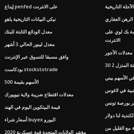
لآجلة التاريخية
إيداع penfed على الانترنت
لرهن العقاري
نيكي البيانات التاريخية ياهو
صة بك لوي على
معدل الودائع الثابتة للبنك
الانترنت
معدل ليبور الحالي 3 أشهر
وافق مسبقا للتسوق عبر الإنترنت
ة المنزل 2
بودكاست stockstotrade
في الأسهم بيني
الأسهم بقيمة 500
نبية في لاغوس
معدلات اقتطاع ضريبة ولاية نيويورك
قيمة البيتكوين اليوم في الهند
كندية لنا دولار
أسعار شراء buyex اليورو
ة مع القليل من
2020 مؤشر الولايات المتحدة قوة عسكرية