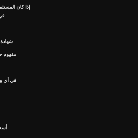
إذا كان المستثم
في
1957 شها
مفهوم ح
في أي وق
أسع