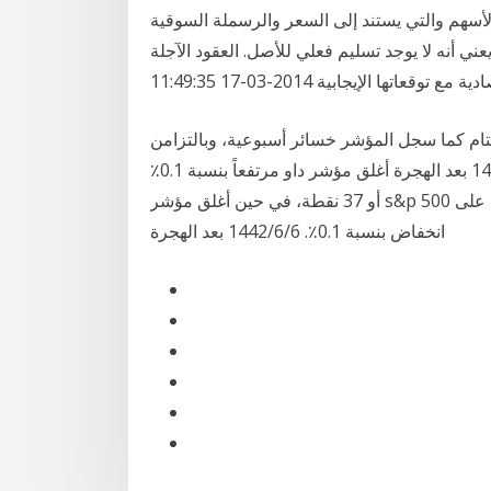
أسهم والتي يستند إلى السعر والرسملة السوقية
ني أنه لا يوجد تسليم فعلي للأصل. العقود الآجلة
تام كما سجل المؤشر خسائر أسبوعية، وبالتزامن
مع الأداء المتراجع للمؤشر ينطلق موسم. منذ 2 يوم 2‏‏/6‏‏/1442 بعد الهجرة أغلق مؤشر داو مرتفعاً بنسبة 0.1٪
أو 37 نقطة، في حين أغلق مؤشر s&p 500 الأوسع نطاقاً منخفضاً 0.4٪، ومؤشر ناسداك المركب على
انخفاض بنسبة 0.1٪. 6‏‏/6‏‏/1442 بعد الهجرة