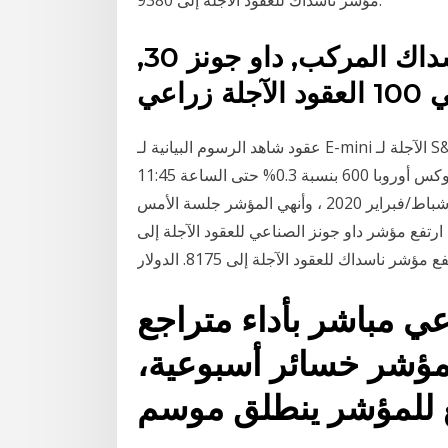
ستاندرد أند بورز 500, مؤشر ناسداك المركب, داو جونز 30,
شاهد الرسوم البيانية لـ ‎عقود E-mini الآجلة لـ S&P 500‎ لتتبع تحركات أسعارها. أفكار التداول، والتوقعات
وأخبار السوق، كلها في متناولكم. زاد مؤشر داو جونز ستوكس أوروبا 600 بنسبة 0.3% حتى الساعة 11:45
بتوقيت جرينتش ،وسجل مستوي 408.97 نقطة الأعلى منذ شباط/فبراير 2020 ، وأنهي المؤشر جلسة الأمس
يمقراطي ارتفع مؤشر داو جونز الصناعي للعقود الآجلة إلى
ي مباشر بأداء متراجع
مؤشر خسائر أسبوعية،