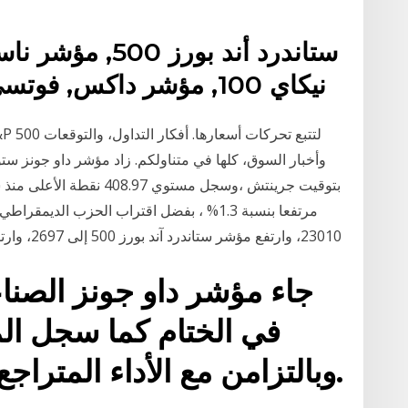
نيكاي 100, مؤشر داكس, فوتسي 100 العقود الآجلة زراعي
مرتفعا بنسبة 1.3% ، بفضل اقتراب الحزب الد
23010، وارتفع مؤشر ستاندرد آند بورز 500 إلى 2697، وارتفع مؤشر ناسداك للعقود الآجلة إلى 8175. الدولار
جاء مؤشر داو جونز الصناع
في الختام كما سجل ال
وبالتزامن مع الأداء المتراجع للمؤشر ينطلق موسم.