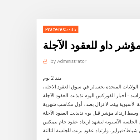
Prazeres5735
by
Administrator
منذ 2 يوم
 تم تداول الأسهم في الولايات المتحدة بخسائر في سوق العقود الاجله،
عن 200 نقطة. دبي - بسام راشد - أخبار الفوركس اليوم تذبذبت العقود الآجلة
 الآسيوية بينما لا تزال بصدد أول مكاسب شهرية
سط ارتداد مؤشر قبل يوم تذبذبت العقود الآجلة
 الجلسة الآسيوية لنشهد ارتداد عقود خام نيمكس
الثالثة في ستة جلسات من الأعلى لها منذ 26 من شباط/فبراير، وارتداد عقود برنت للجلسة الثالثة
في