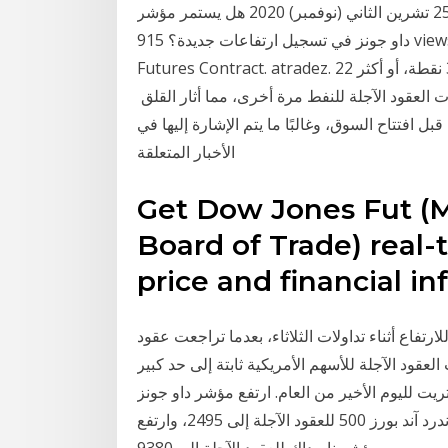
مستوياته منذ فبراير الأحداث الرئيسية تقدمت مؤشرات. 25 تشرين الثاني (نوفمبر) 2020 هل يستمر مؤشر
داو جونز في تسجيل ارتفاعات جديدة؟ 915 views915 CNBC Arabia TV. CNBC ما هي العقود الآجلة -
Futures Contract. atradez. 22 نيسان (إبريل) 2020 و انخفض مؤشر داو جونز الصناعي 368 نقطة، أو أكثر
ت العقود الآجلة للنفط مرة أخرى، مما أثار القلق
بل افتتاح السوق، وغالبًا ما يتم الإشارة إليها في
الأخبار المتعلقة
Get Dow Jones Fut (M
Board of Trade) real-
price and financial i
رتفاع أثناء تداولات الثلاثاء، بعدما تراجعت عقود
 اليوم بأكثر من 400 نقطة، كانت العقود الآجلة للأسهم الأمريكية ثابتة إلى حد كبير
لليوم الأخير من العام. ارتفع مؤشر داو جونز
الصناعي للعقود الآجلة إلى 24394، وارتفع مؤشر ستاندرد آند بورز 500 للعقود الآجلة إلى 2495، وارتفع
مؤشر ناسداك للعقود الآجلة إلى 9380.