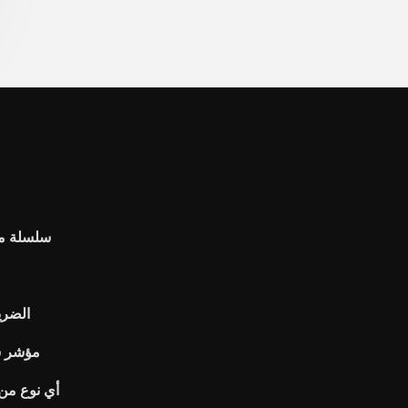
Ftse uk سل
الضريب
مؤشر سو
أي نوع من ا