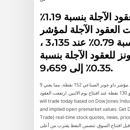
ارتفعت مؤشر داو جونز للعقود الآجلة بنسبة 1.19٪
ا ارتفعت العقود الآجلة لمؤشر
ستاندرد آند بورز 500 بنسبة 0.79٪ عند 3،135 ،
ز للعقود الآجلة بنسبة
0.35٪ إلى 9،659.
9 تشرين الثاني (نوفمبر) 2020 ارتفعت العقود الآجلة على مؤشر داو جونز الصناعي 152 نقطة، مما يعني
تحقيق مكاسب افتتاحية بنحو 130 نقطة عند افتتاح يوم الاثنين. ارتفعت العقود Where the stock market
will trade today based on Dow Jones Indu
and implied open premarket values. Get 
Trade) real-time stock quotes, ne. أسعار العقود
 30 الاجلة، وأسعار ما قبل افتتاح السوق. تتضمن النفط يقترب من أعلى